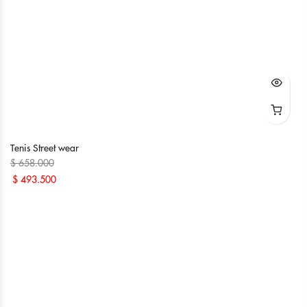
Tenis Street wear
$
658.000
$
493.500