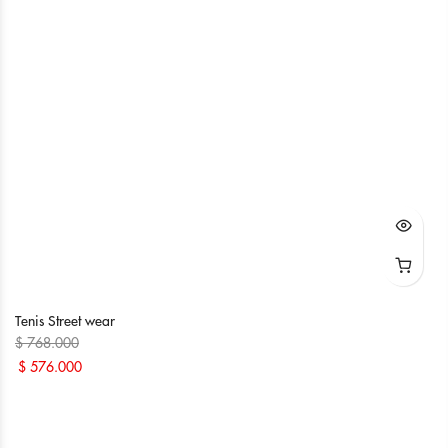
Tenis Street wear
$
768.000
$
576.000