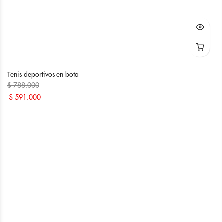
Tenis deportivos en bota
$
788.000
$
591.000