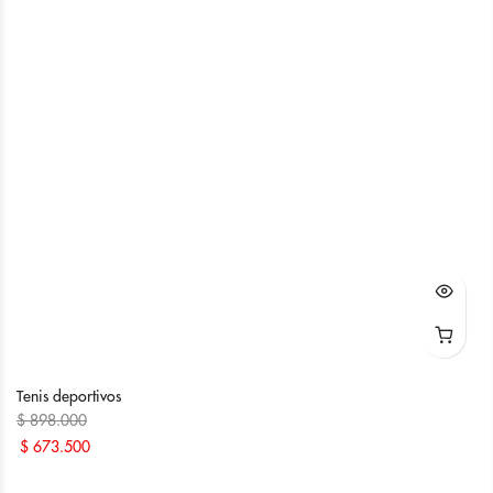
Tenis deportivos
$
898.000
$
673.500